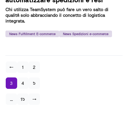
Chi utilizza TeamSystem può fare un vero salto di
qualità solo abbracciando il concetto di logistica
integrata.
News Fulfillment E-commerce
News Spedizioni e-commerce
←
1
2
3
4
5
…
15
→