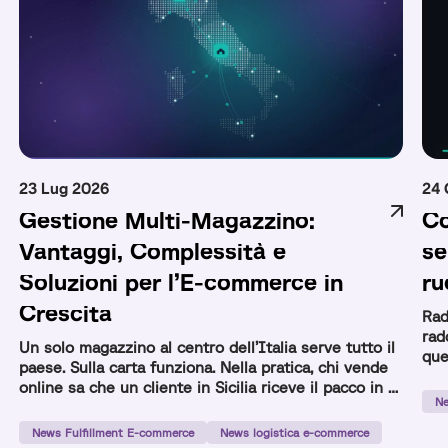
23 Lug 2026
24 
Gestione Multi-Magazzino:
Co
Vantaggi, Complessità e
se
Soluzioni per l’E-commerce in
ru
Crescita
Rad
rad
Un solo magazzino al centro dell’Italia serve tutto il
que
paese. Sulla carta funziona. Nella pratica, chi vende
com
online sa che un cliente in Sicilia riceve il pacco in 3
Ne
giorni e uno a Milano in 24 ore con lo stesso
prodotto e lo stesso corriere. La gestione multi-
News Fulfillment E-commerce
News logistica e-commerce
magazzino nasce per risolvere questo squilibrio: