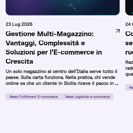
23 Lug 2026
24 
Gestione Multi-Magazzino:
Co
Vantaggi, Complessità e
se
Soluzioni per l’E-commerce in
ru
Crescita
Rad
rad
Un solo magazzino al centro dell’Italia serve tutto il
que
paese. Sulla carta funziona. Nella pratica, chi vende
com
online sa che un cliente in Sicilia riceve il pacco in 3
Ne
giorni e uno a Milano in 24 ore con lo stesso
prodotto e lo stesso corriere. La gestione multi-
News Fulfillment E-commerce
News logistica e-commerce
magazzino nasce per risolvere questo squilibrio:
distribuire lo […]