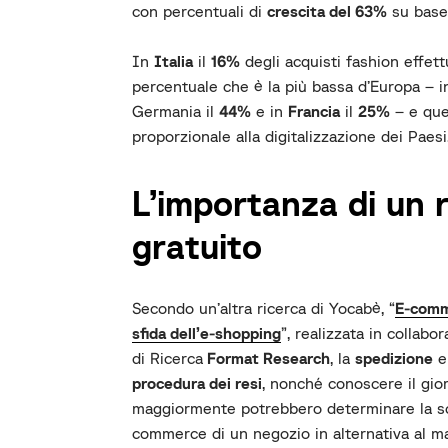
con percentuali di
crescita del 63%
su base
In
Italia
il
16%
degli acquisti fashion effett
percentuale che è la più bassa d’Europa – 
Germania il
44%
e in
Francia
il
25%
– e que
proporzionale alla digitalizzazione dei Paesi
L’importanza di un 
gratuito
Secondo un’altra ricerca di Yocabè, “
E-comme
sfida dell’e-shopping
”, realizzata in collab
di Ricerca
Format Research
, la
spedizione
e
procedura dei resi
, nonché conoscere il gio
maggiormente potrebbero determinare la sce
commerce di un negozio in alternativa al m