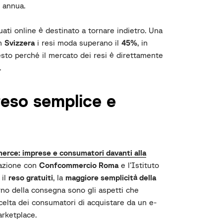
 annua.
uati online è destinato a tornare indietro. Una
in
Svizzera
i resi moda superano il
45%
, in
sto perché il mercato dei resi è direttamente
.
reso semplice e
rce: imprese e consumatori davanti alla
orazione con
Confcommercio Roma
e l’Istituto
 il
reso gratuiti
, la
maggiore semplicità della
rno della consegna sono gli aspetti che
lta dei consumatori di acquistare da un e-
arketplace.