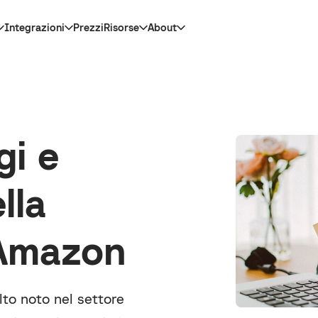
Integrazioni
Prezzi
Risorse
About
gi e
lla
 Amazon
lto noto nel settore