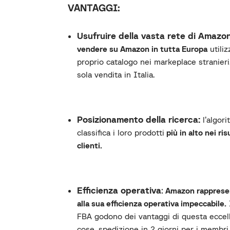
VANTAGGI:
Usufruire della vasta rete di Amazo
vendere su Amazon in tutta Europa
utili
proprio catalogo nei markeplace stranieri
sola vendita in Italia.
Posizionamento della ricerca
:
l’algori
classifica i loro prodotti
più in alto nei risu
clienti.
Efficienza operativa
:
Amazon rappresent
alla sua efficienza operativa impeccabile.
FBA godono dei vantaggi di questa eccellen
cose, spedizione in 2 giorni per i memb