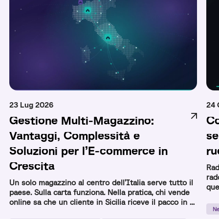
23 Lug 2026
24 
Gestione Multi-Magazzino:
Co
Vantaggi, Complessità e
se
Soluzioni per l’E-commerce in
ru
Crescita
Rad
rad
Un solo magazzino al centro dell’Italia serve tutto il
que
paese. Sulla carta funziona. Nella pratica, chi vende
com
online sa che un cliente in Sicilia riceve il pacco in 3
Ne
giorni e uno a Milano in 24 ore con lo stesso