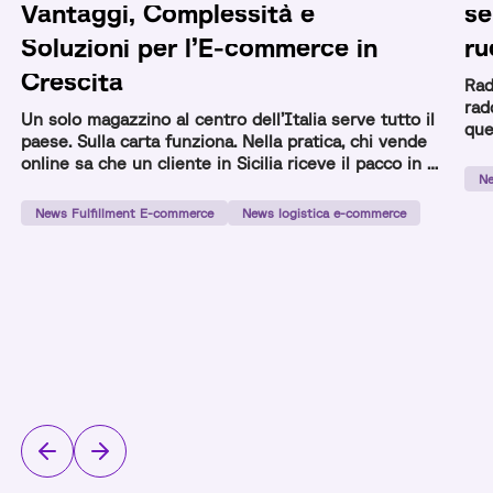
Vantaggi, Complessità e
se
Soluzioni per l’E-commerce in
ru
Crescita
Rad
rad
Un solo magazzino al centro dell’Italia serve tutto il
que
paese. Sulla carta funziona. Nella pratica, chi vende
com
online sa che un cliente in Sicilia riceve il pacco in 3
Ne
giorni e uno a Milano in 24 ore con lo stesso
prodotto e lo stesso corriere. La gestione multi-
News Fulfillment E-commerce
News logistica e-commerce
magazzino nasce per risolvere questo squilibrio:
distribuire lo […]