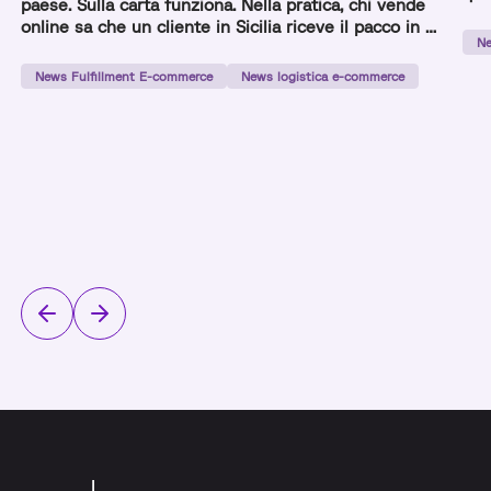
paese. Sulla carta funziona. Nella pratica, chi vende
com
online sa che un cliente in Sicilia riceve il pacco in 3
Ne
giorni e uno a Milano in 24 ore con lo stesso
prodotto e lo stesso corriere. La gestione multi-
News Fulfillment E-commerce
News logistica e-commerce
magazzino nasce per risolvere questo squilibrio:
distribuire lo […]