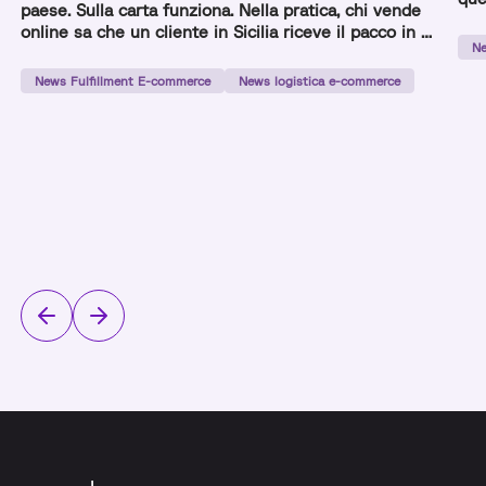
paese. Sulla carta funziona. Nella pratica, chi vende
com
online sa che un cliente in Sicilia riceve il pacco in 3
Ne
giorni e uno a Milano in 24 ore con lo stesso
prodotto e lo stesso corriere. La gestione multi-
News Fulfillment E-commerce
News logistica e-commerce
magazzino nasce per risolvere questo squilibrio:
distribuire lo […]