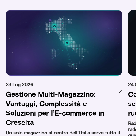
23 Lug 2026
24 
Gestione Multi-Magazzino:
Co
Vantaggi, Complessità e
se
Soluzioni per l’E-commerce in
ru
Crescita
Rad
rad
Un solo magazzino al centro dell’Italia serve tutto il
que