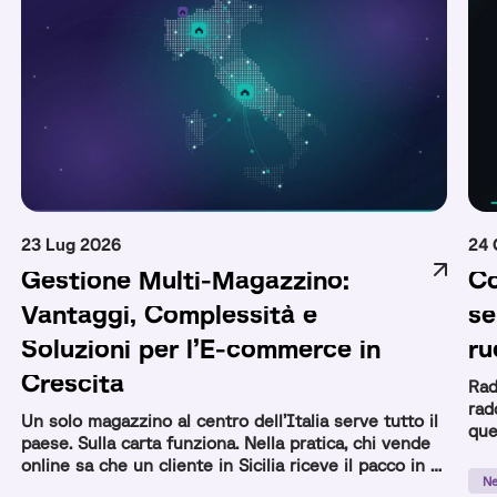
23 Lug 2026
24 
Gestione Multi-Magazzino:
Co
Vantaggi, Complessità e
se
Soluzioni per l’E-commerce in
ru
Crescita
Rad
rad
Un solo magazzino al centro dell’Italia serve tutto il
que
paese. Sulla carta funziona. Nella pratica, chi vende
com
online sa che un cliente in Sicilia riceve il pacco in 3
Ne
giorni e uno a Milano in 24 ore con lo stesso