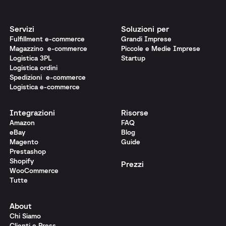
Servizi
Soluzioni per
Fulfillment e-commerce
Grandi Imprese
Magazzino e-commerce
Piccole e Medie Imprese
Logistica 3PL
Startup
Logistica ordini
Spedizioni e-commerce
Logistica e-commerce
Integrazioni
Risorse
Amazon
FAQ
eBay
Blog
Magento
Guide
Prestashop
Shopify
Prezzi
WooCommerce
Tutte
About
Chi Siamo
Clienti e Press